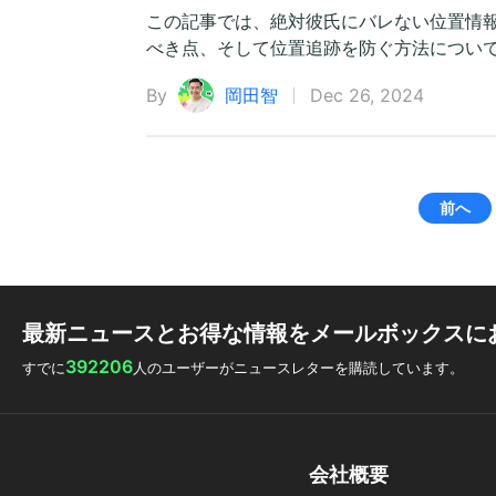
この記事では、絶対彼氏にバレない位置情報
べき点、そして位置追跡を防ぐ方法につい
By
岡田智
Dec 26, 2024
前へ
最新ニュースとお得な情報をメールボックスに
392206
すでに
人のユーザーがニュースレターを購読しています。
会社概要