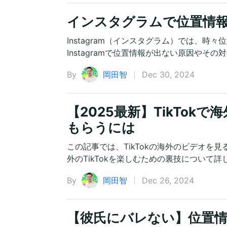
インスタグラムで位置情
Instagram（インスタグラム）では、
Instagramで位置情報が出ない原因やそ
By
岡田智
Dec 30, 2024
【2025最新】TikTo
もらうには
この記事では、TikTokの海外のビデオ
外のTikTokを楽しむための裏技について
By
岡田智
Dec 26, 2024
【彼氏にバレない】位置