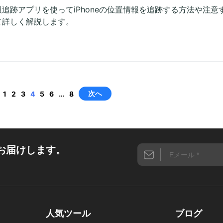
追跡アプリを使ってiPhoneの位置情報を追跡する方法や注意
て詳しく解説します。
次へ
1
2
3
4
5
6
…
8
お届けします。
人気ツール
ブログ