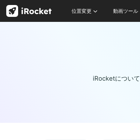
位置変更
動画ツール
iRocketに