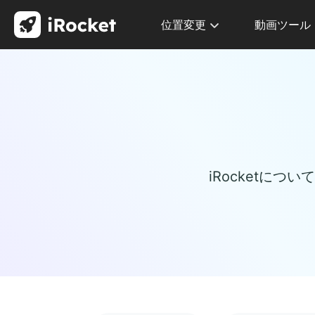
位置変更
動画ツール
iRocketに