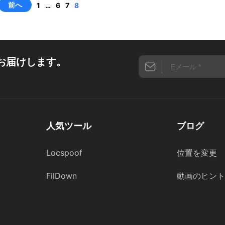
前へ
1
…
6
7
8
お届けします。
人気ツール
ブログ
Locspoof
位置を変更
FilDown
動画のヒント