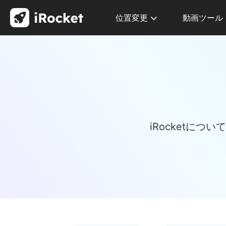
位置変更
動画ツール
iRocketに