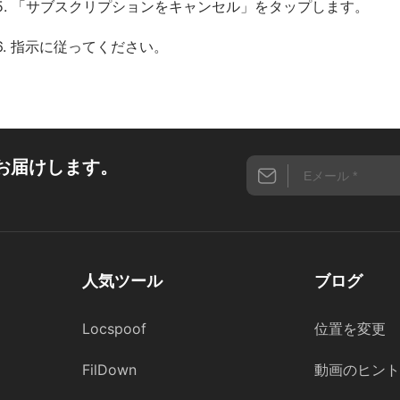
5. 「サブスクリプションをキャンセル」をタップします。
6. 指示に従ってください。
お届けします。
人気ツール
ブログ
Locspoof
位置を変更
FilDown
動画のヒント